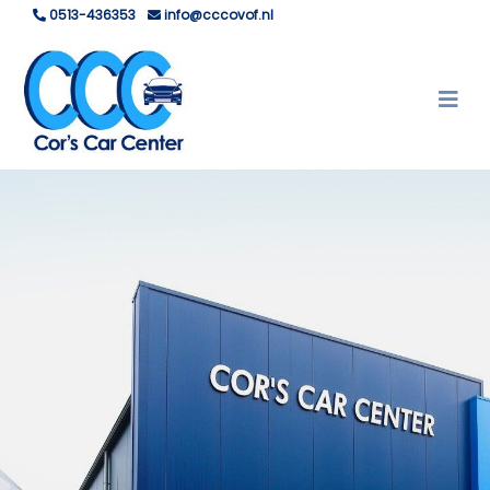
0513-436353
info@cccovof.nl